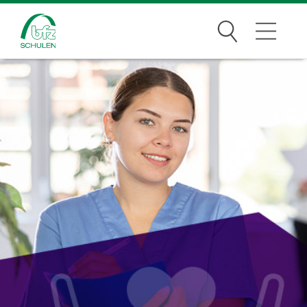
Suchen
Traumberufe
Wer wir sind
Infos
Jobs
Standorte
News Archiv