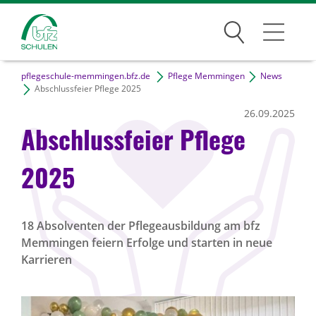
Suchen
pflegeschule-memmingen.bfz.de
Pflege Memmingen
News
Traumberufe
Abschlussfeier Pflege 2025
26.09.2025
Wer wir sind
Abschlussfeier Pflege
Infos
2025
Jobs
18 Absolventen der Pflegeausbildung am bfz
Memmingen feiern Erfolge und starten in neue
Standorte
Karrieren
News Archiv